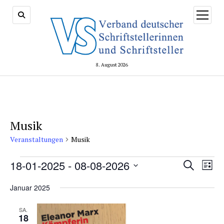
Menü
öffnen
8. August 2026
Musik
Veranstaltungen
Musik
Veranstaltungen
Veransta
18-01-2025
 - 
08-08-2026
Vera
Suche
Liste
Suche
Ansi
Datum
und
Navi
Januar 2025
wählen.
Ansichte
Navigati
SA.
18