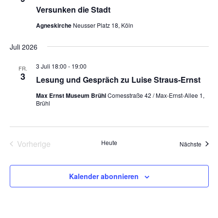
Versunken die Stadt
Agneskirche
Neusser Platz 18, Köln
Juli 2026
3 Juli 18:00
-
19:00
FR.
3
Lesung und Gespräch zu Luise Straus-Ernst
Max Ernst Museum Brühl
Comesstraße 42 / Max-Ernst-Allee 1,
Brühl
Vorherige
Heute
Veran
Nächste
Veranstaltungen
Kalender abonnieren