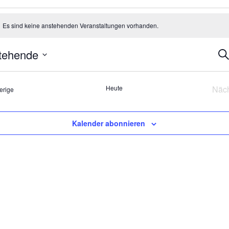
anstaltungen
Es sind keine anstehenden Veranstaltungen vorhanden.
eis
Ve
tehende
Su
Su
m
un
n.
An
Heute
Näc
Veranstaltungen
erige
Na
Kalender abonnieren