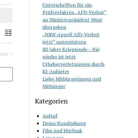
Unterschriften für ein
Prüfverfahren „AFD-Verbot“
an Ministerpräsident Wüst
übergeben
ranstaltungen
Veranstaltung
che
„NRW-Appell AfD-Verbot
Liste
che
Ansichten-
jetzt“ unterstützen
d
Navigation
80 Jahre Kriegsende – Nie
sichten,
hste
wieder ist jetzt
Veranstaltungen
vigation
Urheberverletzungen durch
KI-Anbieter
Liebe Mitbürgerinnen und
Mitbürger
Kategorien
Aufruf
Demo/Kundgebung
Film und Hörfunk