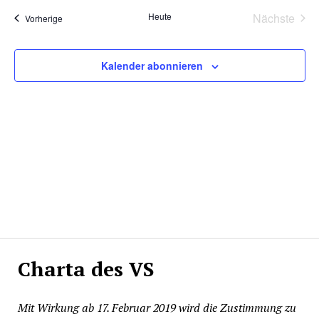
und
Navi
wählen.
Ansichte
Heute
Nächste
Veranstaltungen
Vorherige
Veransta
Navigati
Kalender abonnieren
Charta des VS
Mit Wirkung ab 17. Februar 2019 wird die Zustimmung zu