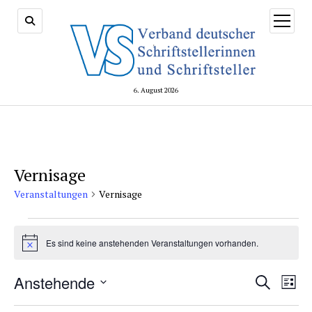
Menü
öffnen
6. August 2026
Vernisage
Veranstaltungen
Vernisage
Veranstaltungen
Es sind keine anstehenden Veranstaltungen vorhanden.
Hinweis
Veransta
Anstehende
Vera
Suche
Liste
Suche
Ansi
Datum