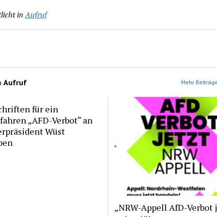
licht in
Aufruf
n
Aufruf
Mehr Beiträge
hriften für ein
rfahren „AFD-Verbot“ an
erpräsident Wüst
ben
„NRW-Appell AfD-Verbot j