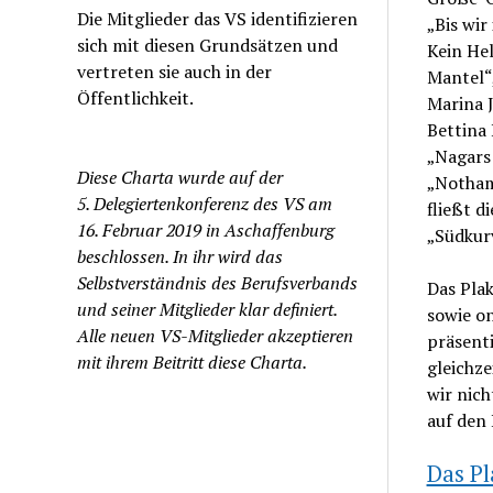
Die Mitglieder das VS identifizieren
„Bis wi
sich mit diesen Grundsätzen und
Kein Hel
vertreten sie auch in der
Mantel“,
Öffentlichkeit.
Marina 
Bettina 
„Nagars
Diese Charta wurde auf der
„Nothamm
5. Delegiertenkonferenz des VS am
fließt d
16. Februar 2019 in Aschaffenburg
„Südkur
beschlossen. In ihr wird das
Selbstverständnis des Berufsverbands
Das Pla
und seiner Mitglieder klar definiert.
sowie o
Alle neuen VS-Mitglieder akzeptieren
präsenti
mit ihrem Beitritt diese Charta.
gleichze
wir nic
auf den
Das P