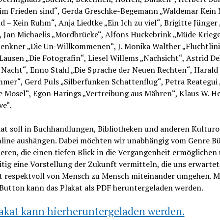
r im Frieden sind“, Gerda Greschke-Begemann „Waldemar Kein 
d – Kein Ruhm“, Anja Liedtke „Ein Ich zu viel“, Brigitte Jünger
 Jan Michaelis „Mordbrücke“, Alfons Huckebrink „Müde Kriege
Jenkner „Die Un-Willkommenen“, J. Monika Walther „Fluchtlini
Lausen „Die Fotografin“, Liesel Willems „Nachsicht“, Astrid D
 Nacht“, Enno Stahl „Die Sprache der Neuen Rechten“, Harald
er“, Gerd Puls „Silberfunken Schattenflug“, Petra Reategui 
ie Mosel“, Egon Harings „Vertreibung aus Mähren“, Klaus W. 
ve“.
kat soll in Buchhandlungen, Bibliotheken und anderen Kultur
nline aushängen. Dabei möchten wir unabhängig vom Genre B
eren, die einen tiefen Blick in die Vergangenheit ermöglichen
itig eine Vorstellung der Zukunft vermitteln, die uns erwarte
ht respektvoll von Mensch zu Mensch miteinander umgehen. Mi
 Button kann das Plakat als PDF heruntergeladen werden.
lakat kann hierheruntergeladen werden.