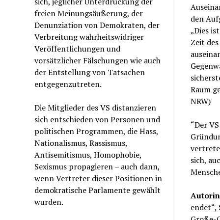
sich, jeglicher Unterdrückung der
Auseina
freien Meinungsäußerung, der
den Aufg
Denunziation von Demokraten, der
„Dies is
Verbreitung wahrheitswidriger
Zeit de
Veröffentlichungen und
auseinan
vorsätzlicher Fälschungen wie auch
Gegenwar
der Entstellung von Tatsachen
sicherst
entgegenzutreten.
Raum ge
NRW)
Die Mitglieder des VS distanzieren
sich entschieden von Personen und
“Der VS 
politischen Programmen, die Hass,
Gründun
Nationalismus, Rassismus,
vertrete
Antisemitismus, Homophobie,
sich, au
Sexismus propagieren – auch dann,
Mensche
wenn Vertreter dieser Positionen in
demokratische Parlamente gewählt
Autorin
wurden.
endet“, 
Große-O