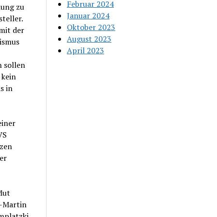
Februar 2024
dung zu
Januar 2024
teller.
Oktober 2023
mit der
August 2023
mismus
April 2023
n sollen
 kein
s in
einer
VS
tzen
er
Mut
s-Martin
mplatzki