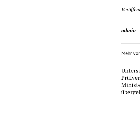
Veröffent
admin
Mehr vo
Untersc
Prüfve
Minist
überge