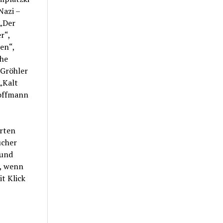
Nazi –
 „Der
r“,
en“,
ehe
 Gröhler
„Kalt
Hoffmann
orten
ücher
 und
t, wenn
t Klick