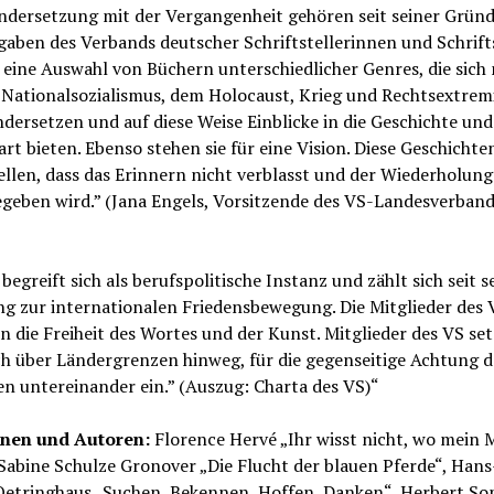
ndersetzung mit der Vergangenheit gehören seit seiner Grün
aben des Verbands deutscher Schriftstellerinnen und Schrifts
t eine Auswahl von Büchern unterschiedlicher Genres, die sich 
s Nationalsozialismus, dem Holocaust, Krieg und Rechtsextre
dersetzen und auf diese Weise Einblicke in die Geschichte und
t bieten. Ebenso stehen sie für eine Vision. Diese Geschichte
ellen, dass das Erinnern nicht verblasst und der Wiederholung
geben wird.” (Jana Engels, Vorsitzende des VS-Landesverband
begreift sich als berufspolitische Instanz und zählt sich seit s
g zur internationalen Friedensbewegung. Die Mitglieder des 
n die Freiheit des Wortes und der Kunst. Mitglieder des VS se
ch über Ländergrenzen hinweg, für die gegenseitige Achtung d
n untereinander ein.” (Auszug: Charta des VS)“
nen und Autoren:
Florence Hervé „Ihr wisst nicht, wo mein 
Sabine Schulze Gronover „Die Flucht der blauen Pferde“, Han
etringhaus „Suchen, Bekennen, Hoffen, Danken“, Herbert So