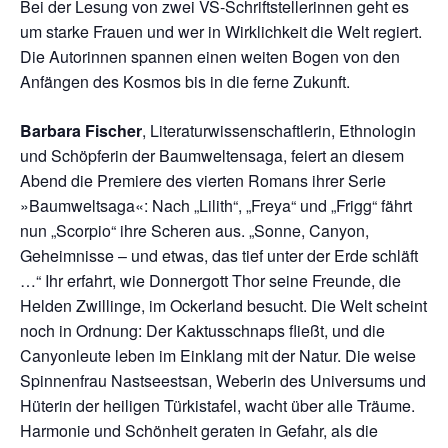
Bei der Lesung von zwei VS-Schriftstellerinnen geht es
um starke Frauen und wer in Wirklichkeit die Welt regiert.
Die Autorinnen spannen einen weiten Bogen von den
Anfängen des Kosmos bis in die ferne Zukunft.
Barbara Fischer
, Literaturwissenschaftlerin, Ethnologin
und Schöpferin der Baumweltensaga, feiert an diesem
Abend die Premiere des vierten Romans ihrer Serie
»Baumweltsaga«: Nach „Lilith“, „Freya“ und „Frigg“ fährt
nun „Scorpio“ ihre Scheren aus. „Sonne, Canyon,
Geheimnisse – und etwas, das tief unter der Erde schläft
…“ Ihr erfahrt, wie Donnergott Thor seine Freunde, die
Helden Zwillinge, im Ockerland besucht. Die Welt scheint
noch in Ordnung: Der Kaktusschnaps fließt, und die
Canyonleute leben im Einklang mit der Natur. Die weise
Spinnenfrau Nastseestsan, Weberin des Universums und
Hüterin der heiligen Türkistafel, wacht über alle Träume.
Harmonie und Schönheit geraten in Gefahr, als die