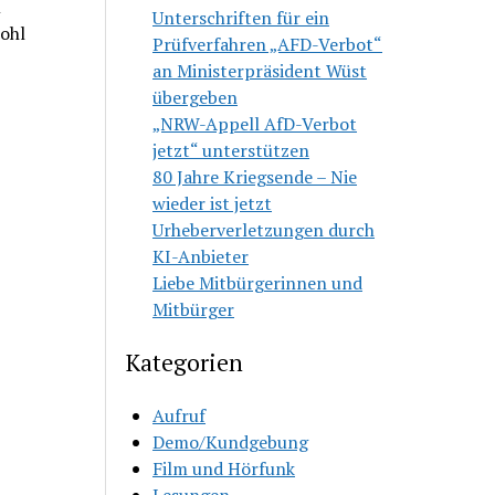
m
Unterschriften für ein
wohl
Prüfverfahren „AFD-Verbot“
an Ministerpräsident Wüst
übergeben
„NRW-Appell AfD-Verbot
jetzt“ unterstützen
80 Jahre Kriegsende – Nie
wieder ist jetzt
Urheberverletzungen durch
KI-Anbieter
Liebe Mitbürgerinnen und
Mitbürger
Kategorien
Aufruf
Demo/Kundgebung
Film und Hörfunk