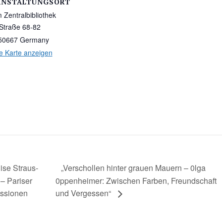
ANSTALTUNGSORT
m Zentralbibliothek
Straße 68-82
50667
Germany
e Karte anzeigen
ise Straus-
„Verschollen hinter grauen Mauern – 0lga
 – Pariser
0ppenheimer: Zwischen Farben, Freundschaft
ssionen
und Vergessen“