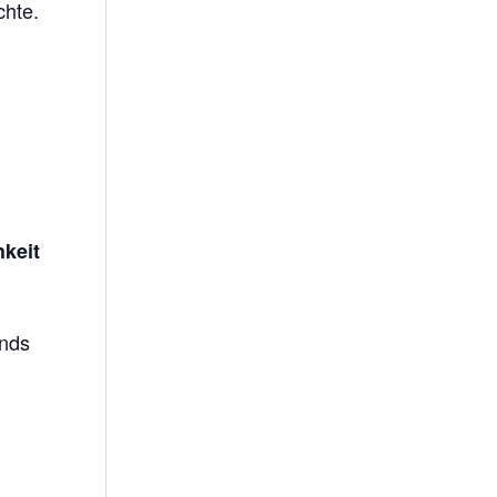
chte.
keit
nds