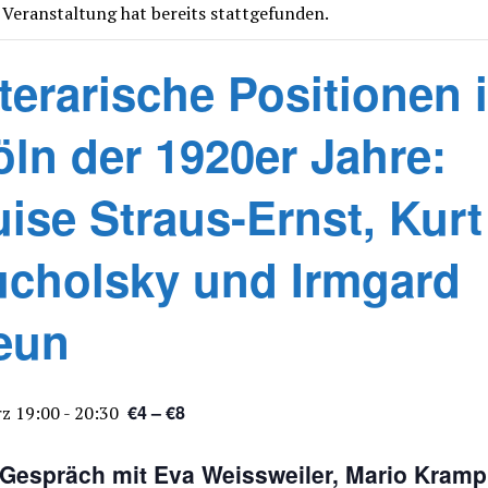
 Veranstaltung hat bereits stattgefunden.
terarische Positionen 
öln der 1920er Jahre:
ise Straus-Ernst, Kurt
ucholsky und Irmgard
eun
€4 – €8
z 19:00
-
20:30
 Gespräch mit Eva Weissweiler, Mario Kramp