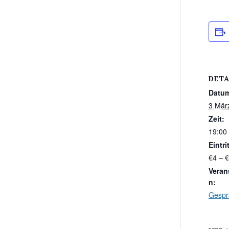
DETA
Datu
3 Mär
Zeit:
19:00 
Eintrit
€4 – 
Veran
n:
Gespr