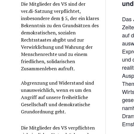
und
Die Mitglieder des VS sind der
ver.di-Satzung verpflichtet,
insbesondere dem § 5, der ein klares
Das J
Bekenntnis zu den Grundsätzen des
Zeit
demokratischen, sozialen
auf 
Rechtsstaates abgibt und zur
ausw
Verwirklichung und Wahrung der
Expr
Menschenrechte und zu einem
und 
friedlichen, solidarischen
reali
Zusammenleben aufruft.
Ausp
Abgrenzung und Widerstand sind
Them
unausweichlich, wenn es um den
Wirt
Angriff auf unsere freiheitliche
gese
Gesellschaft und demokratische
namha
Grundordnung geht.
Dram
Erns
Die Mitglieder des VS verpflichten