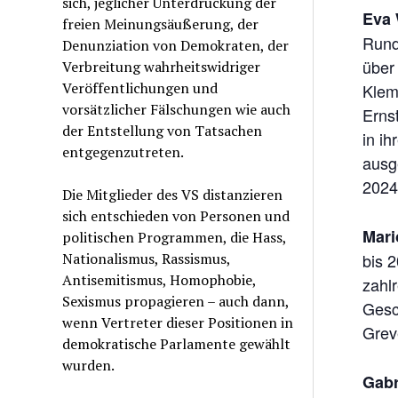
sich, jeglicher Unterdrückung der
Eva 
freien Meinungsäußerung, der
Rund
Denunziation von Demokraten, der
über
Verbreitung wahrheitswidriger
Veröffentlichungen und
Klem
vorsätzlicher Fälschungen wie auch
Ernst
der Entstellung von Tatsachen
in i
entgegenzutreten.
ausg
2024
Die Mitglieder des VS distanzieren
sich entschieden von Personen und
Mari
politischen Programmen, die Hass,
Nationalismus, Rassismus,
bis 
Antisemitismus, Homophobie,
zahl
Sexismus propagieren – auch dann,
Gesc
wenn Vertreter dieser Positionen in
Grev
demokratische Parlamente gewählt
wurden.
Gabr