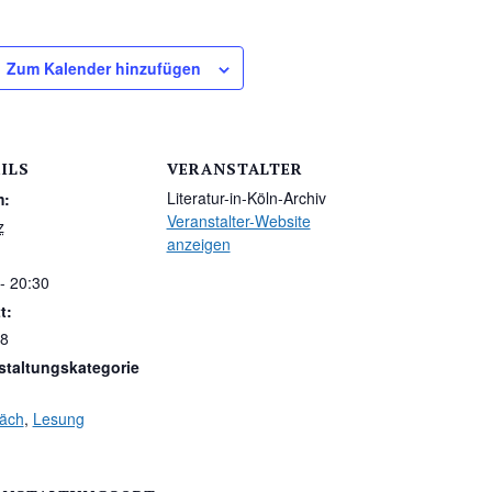
Zum Kalender hinzufügen
ILS
VERANSTALTER
Literatur-in-Köln-Archiv
m:
Veranstalter-Website
z
anzeigen
- 20:30
t:
€8
staltungskategorie
äch
,
Lesung