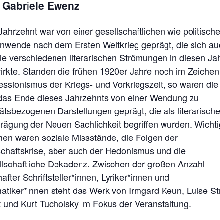
 Gabriele Ewenz
ahrzehnt war von einer gesellschaftlichen wie politisch
enwende nach dem Ersten Weltkrieg geprägt, die sich au
die verschiedenen literarischen Strömungen in diesen Ja
irkte. Standen die frühen 1920er Jahre noch im Zeichen
essionismus der Kriegs- und Vorkriegszeit, so waren die 
das Ende dieses Jahrzehnts von einer Wendung zu
tätsbezogenen Darstellungen geprägt, die als literarische
rägung der Neuen Sachlichkeit begriffen wurden. Wichti
en waren soziale Missstände, die Folgen der
schaftskrise, aber auch der Hedonismus und die
llschaftliche Dekadenz. Zwischen der großen Anzahl
fter Schriftsteller*innen, Lyriker*innen und
atiker*innen steht das Werk von Irmgard Keun, Luise St
t und Kurt Tucholsky im Fokus der Veranstaltung.