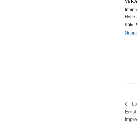
VER
Interi
Hohe 
Köln
,
Googl
Lu
Ernst
Impre