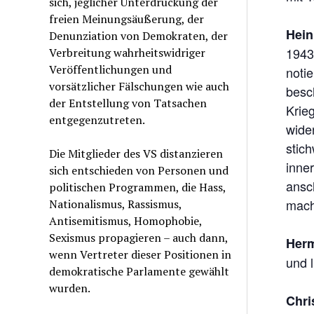
sich, jeglicher Unterdrückung der
freien Meinungsäußerung, der
Hein
Denunziation von Demokraten, der
1943 
Verbreitung wahrheitswidriger
Veröffentlichungen und
notie
vorsätzlicher Fälschungen wie auch
besch
der Entstellung von Tatsachen
Krie
entgegenzutreten.
wider
stic
Die Mitglieder des VS distanzieren
inne
sich entschieden von Personen und
ansc
politischen Programmen, die Hass,
mach
Nationalismus, Rassismus,
Antisemitismus, Homophobie,
Sexismus propagieren – auch dann,
Her
wenn Vertreter dieser Positionen in
und l
demokratische Parlamente gewählt
wurden.
Chri