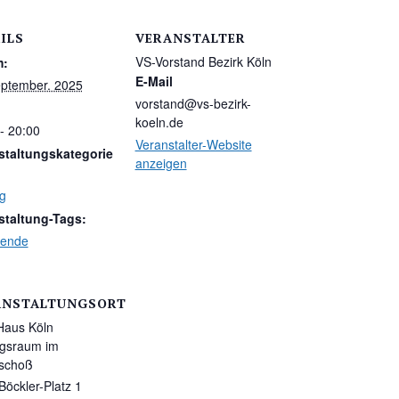
ILS
VERANSTALTER
VS-Vorstand Bezirk Köln
m:
E-Mail
eptember. 2025
vorstand@vs-bezirk-
koeln.de
- 20:00
Veranstalter-Website
staltungskategorie
anzeigen
g
staltung-Tags:
sende
ANSTALTUNGSORT
aus Köln
ngsraum im
schoß
öckler-Platz 1