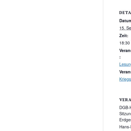
DETA
Datu
15. S
Zeit:
18:30 
Veran
:
Lesun
Veran
Krieg
VER
DGB-H
Sitzu
Erdge
Hans-B