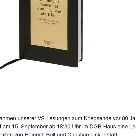
ahmen unserer VS-Lesungen zum Kriegsende vor 80 Ja
et am 15. September ab 18:30 Uhr im DGB-Haus eine L
exten von Heinrich Böll und Christian Linker statt.