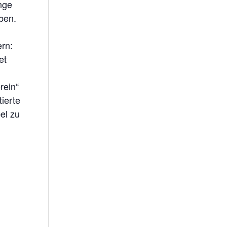
nge
rben.
ern:
et
rein“
tierte
el zu