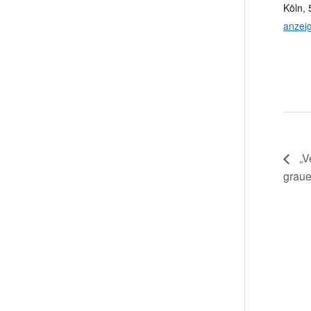
Köln
,
anzei
„V
graue