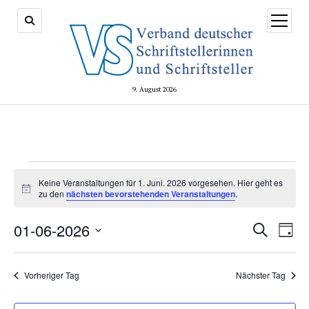
Menü
öffnen
9. August 2026
Veranstaltungen
Keine Veranstaltungen für 1. Juni. 2026 vorgesehen. Hier geht es
Hinweis
for
zu den
nächsten bevorstehenden Veranstaltungen
.
1.
Veransta
01-06-2026
Vera
Suche
Tag
Suche
Ansi
Juni.
Datum
und
Navi
wählen.
2026
Ansichte
Vorheriger Tag
Nächster Tag
Navigati