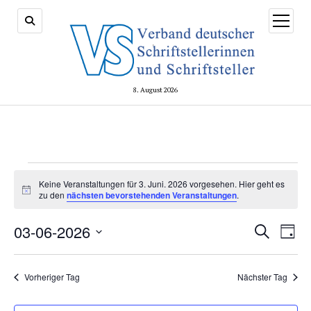
Menü
öffnen
8. August 2026
Veranstaltungen
Keine Veranstaltungen für 3. Juni. 2026 vorgesehen. Hier geht es
Hinweis
for
zu den
nächsten bevorstehenden Veranstaltungen
.
3.
Veransta
03-06-2026
Vera
Suche
Tag
Suche
Ansi
Juni.
Datum
und
Navi
wählen.
2026
Ansichte
Vorheriger Tag
Nächster Tag
Navigati