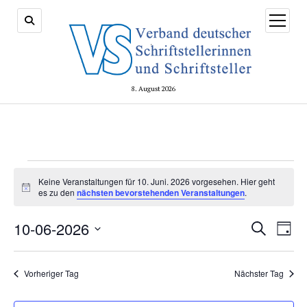
Menü
öffnen
8. August 2026
Veranstaltungen
Keine Veranstaltungen für 10. Juni. 2026 vorgesehen. Hier geht
Hinweis
for
es zu den
nächsten bevorstehenden Veranstaltungen
.
10.
Veransta
10-06-2026
Vera
Suche
Tag
Suche
Ansi
Juni.
Datum
und
Navi
wählen.
2026
Ansichte
Vorheriger Tag
Nächster Tag
Navigati