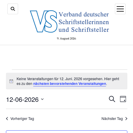
Menü
öffnen
9. August 2026
Veranstaltungen
Keine Veranstaltungen für 12. Juni. 2026 vorgesehen. Hier geht
Hinweis
for
es zu den
nächsten bevorstehenden Veranstaltungen
.
12.
Veransta
12-06-2026
Vera
Suche
Tag
Suche
Ansi
Juni.
Datum
und
Navi
wählen.
2026
Ansichte
Vorheriger Tag
Nächster Tag
Navigati