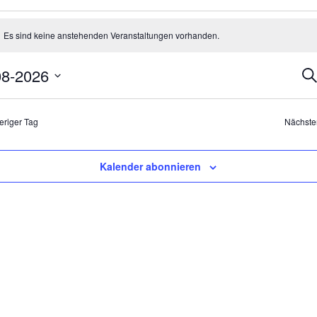
anstaltungen
Es sind keine anstehenden Veranstaltungen vorhanden.
eis
ust.
Ve
08-2026
Su
6
Su
m
un
n.
An
eriger Tag
Nächste
Na
Kalender abonnieren