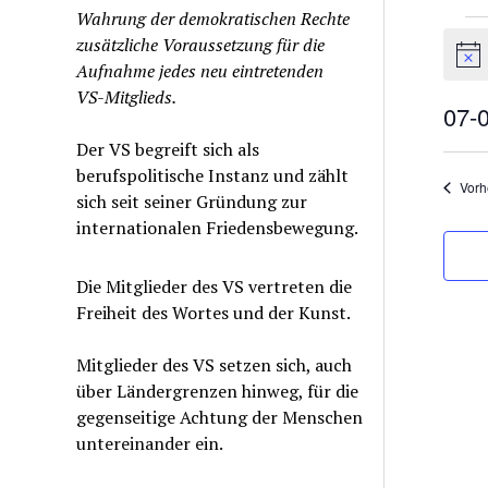
Wahrung der demokratischen Rechte
Ver
zusätzliche Voraussetzung für die
for
Hinw
Aufnahme jedes neu eintretenden
7.
VS-Mitglieds.
Aug
07-
202
Datu
Der VS begreift sich als
wähle
berufspolitische Instanz und zählt
Vorh
sich seit seiner Gründung zur
internationalen Friedensbewegung.
Die Mitglieder des VS vertreten die
Freiheit des Wortes und der Kunst.
Mitglieder des VS setzen sich, auch
über Ländergrenzen hinweg, für die
gegenseitige Achtung der Menschen
untereinander ein.