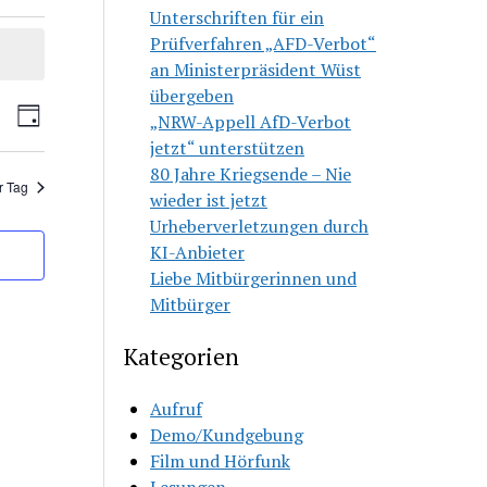
Unterschriften für ein
Prüfverfahren „AFD-Verbot“
an Ministerpräsident Wüst
übergeben
ranstaltungen
Veranstaltung
che
„NRW-Appell AfD-Verbot
Tag
che
Ansichten-
jetzt“ unterstützen
d
Navigation
80 Jahre Kriegsende – Nie
sichten,
r Tag
wieder ist jetzt
vigation
Urheberverletzungen durch
KI-Anbieter
Liebe Mitbürgerinnen und
Mitbürger
Kategorien
Aufruf
Demo/Kundgebung
Film und Hörfunk