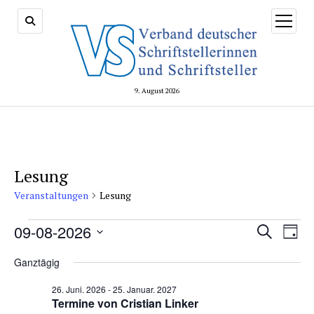
Menü
öffnen
9. August 2026
Lesung
Veranstaltungen
Lesung
Veranstaltungen
Veransta
09-08-2026
Vera
Suche
Tag
for
Suche
Ansi
Datum
9.
und
Ganztägig
Navi
wählen.
August.
Ansichte
26. Juni. 2026
-
25. Januar. 2027
2026
Navigati
Termine von Cristian Linker