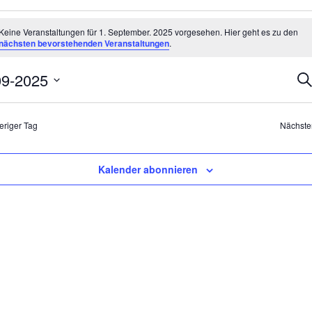
anstaltungen
Keine Veranstaltungen für 1. September. 2025 vorgesehen. Hier geht es zu den
eis
nächsten bevorstehenden Veranstaltungen
.
tember.
Ve
09-2025
Su
5
Su
m
un
n.
An
eriger Tag
Nächste
Na
Kalender abonnieren