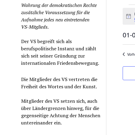
Wahrung der demokratischen Rechte
Ver
zusätzliche Voraussetzung für die
for
Hinw
Aufnahme jedes neu eintretenden
1.
VS-Mitglieds.
Sep
01-
202
Der VS begreift sich als
Datu
berufspolitische Instanz und zählt
wähle
Vorh
sich seit seiner Gründung zur
internationalen Friedensbewegung.
Die Mitglieder des VS vertreten die
Freiheit des Wortes und der Kunst.
Mitglieder des VS setzen sich, auch
über Ländergrenzen hinweg, für die
gegenseitige Achtung der Menschen
untereinander ein.