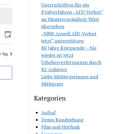
Unterschriften für ein
Prüfverfahren „AFD-Verbot“
an Ministerpräsident Wüst
übergeben
ranstaltungen
Veranstaltung
„NRW-Appell AfD-Verbot
che
Tag
che
Ansichten-
jetzt“ unterstützen
d
Navigation
80 Jahre Kriegsende – Nie
sichten,
r Tag
wieder ist jetzt
vigation
Urheberverletzungen durch
KI-Anbieter
Liebe Mitbürgerinnen und
Mitbürger
Kategorien
Aufruf
Demo/Kundgebung
Film und Hörfunk