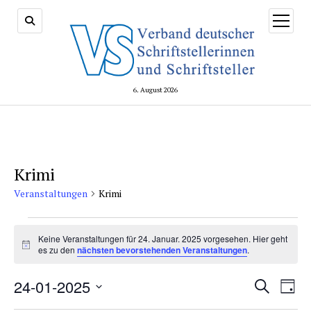
Menü
öffnen
6. August 2026
Krimi
Veranstaltungen
Krimi
Veranstaltungen
for
Keine Veranstaltungen für 24. Januar. 2025 vorgesehen. Hier geht
Hinweis
es zu den
nächsten bevorstehenden Veranstaltungen
.
24.
Januar.
Veransta
24-01-2025
Vera
Suche
2025
Tag
Suche
Ansi
Datum