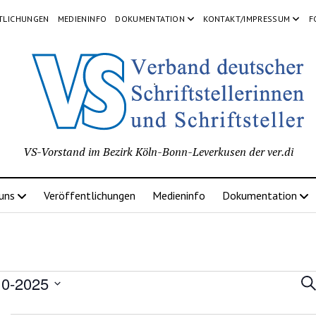
TLICHUNGEN
MEDIENINFO
DOKUMENTATION
KONTAKT/IMPRESSUM
F
VS-Vorstand im Bezirk Köln-Bonn-Leverkusen der ver.di
 uns
Veröffentlichungen
Medieninfo
Dokumentation
ranstaltungen
Ve
10-2025
Su
Su
m
un