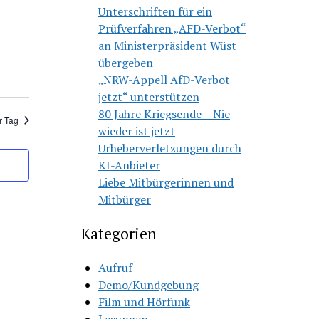
Unterschriften für ein
sichten,
Prüfverfahren „AFD-Verbot“
vigation
an Ministerpräsident Wüst
übergeben
„NRW-Appell AfD-Verbot
jetzt“ unterstützen
80 Jahre Kriegsende – Nie
r Tag
wieder ist jetzt
Urheberverletzungen durch
KI-Anbieter
Liebe Mitbürgerinnen und
Mitbürger
Kategorien
Aufruf
Demo/Kundgebung
Film und Hörfunk