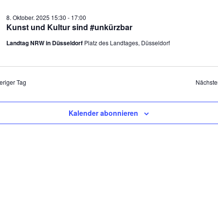
n.
An
8. Oktober. 2025 15:30
-
17:00
Na
Kunst und Kultur sind #unkürzbar
ober.
Landtag NRW in Düsseldorf
Platz des Landtages, Düsseldorf
25
eriger Tag
Nächste
Kalender abonnieren