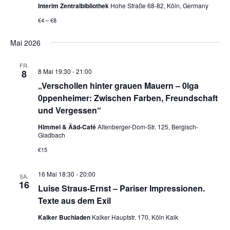
Interim Zentralbibliothek
Hohe Straße 68-82, Köln, Germany
€4 – €8
Mai 2026
FR.
8 Mai 19:30
-
21:00
8
„Verschollen hinter grauen Mauern – 0lga
0ppenheimer: Zwischen Farben, Freundschaft
und Vergessen“
Himmel & Ääd-Café
Altenberger-Dom-Str. 125, Bergisch-
Gladbach
€15
16 Mai 18:30
-
20:00
SA.
16
Luise Straus-Ernst – Pariser Impressionen.
Texte aus dem Exil
Kalker Buchladen
Kalker Hauptstr. 170, Köln Kalk