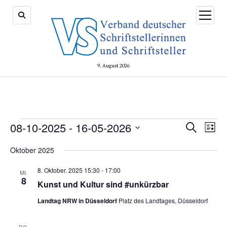
Menü
öffnen
9. August 2026
Veranstaltungen
Veransta
08-10-2025
 - 
16-05-2026
Vera
Suche
Liste
Suche
Ansi
Datum
und
Navi
Oktober 2025
wählen.
Ansichte
8. Oktober. 2025 15:30
-
17:00
Navigati
MI.
8
Kunst und Kultur sind #unkürzbar
Landtag NRW in Düsseldorf
Platz des Landtages, Düsseldorf